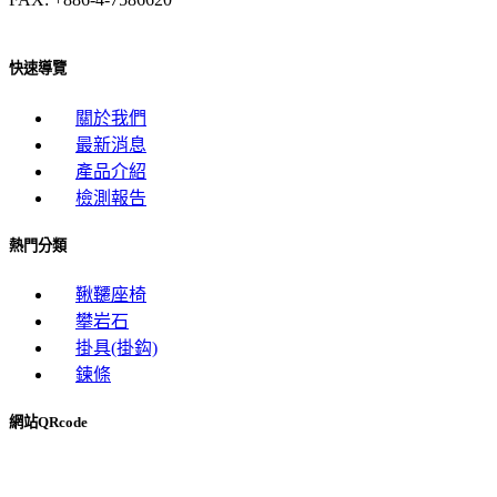
快速導覽
關於我們
最新消息
產品介紹
檢測報告
熱門分類
鞦韆座椅
攀岩石
掛具(掛鈎)
鍊條
網站QRcode