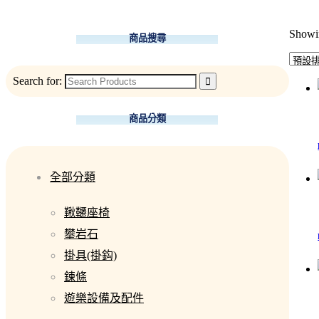
Showin
商品搜尋
Search for:
商品分類
全部分類
鞦韆座椅
攀岩石
掛具(掛鈎)
鍊條
遊樂設備及配件