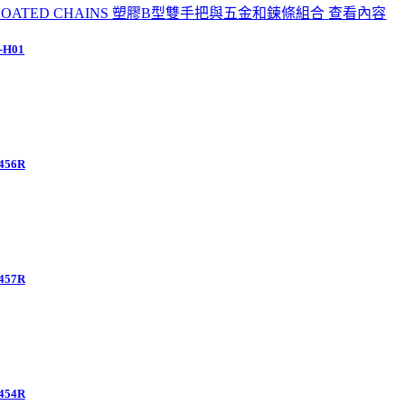
查看內容
-H01
456R
457R
454R