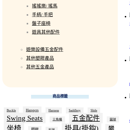
搖搖樂/ 搖馬
手柄/ 手把
盤子座椅
遊具其他配件
遊樂設備五金配件
其他塑膠產品
其他五金產品
商品標籤
Hangers
Buckle
Harness
Saddlery
Slide
Swing Seats
五金配件
三角桶
圓球
坐椅
掛具(掛鈎)
攀
塑膠
彩球