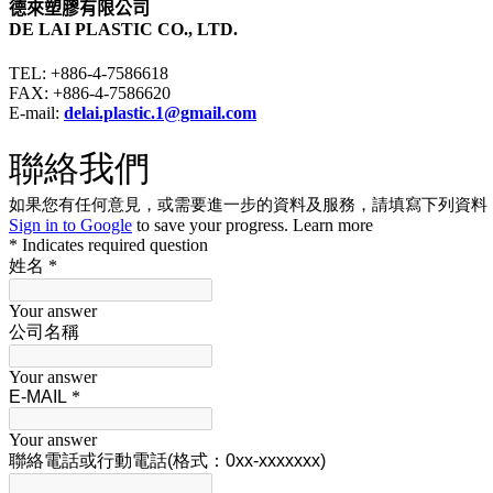
德來塑膠有限公司
DE LAI PLASTIC CO., LTD.
TEL: +886-4-7586618
FAX: +886-4-7586620
E-mail:
delai.plastic.1@gmail.com